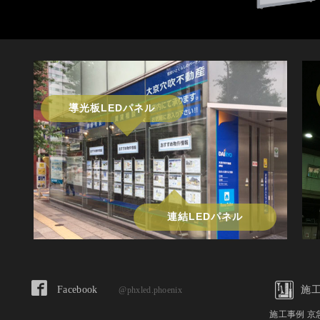
導光板LEDパネル
連結LEDパネル
Facebook
施
@phxled.phoenix
施工事例 京