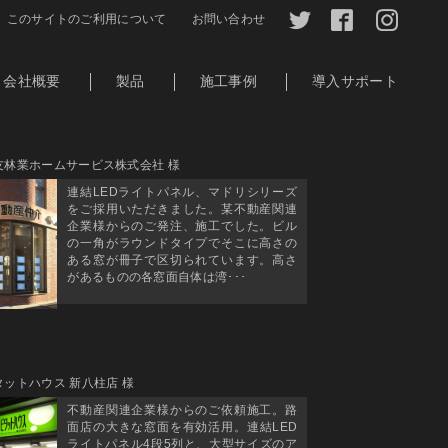
このサイトのご利用について
お問い合わせ
会社概要
製品
施工事例
導入サポート
友林業ホームサービス株式会社 様
連結LEDライトパネル、マドリシリーズ
をご採用いただきました。某不動産関連
企業様からのご発注、施工でした。ビル
の一角がラウンドタイプでそこに高さの
ある窓が冊子で区切られています。高さ
があるものの各窓面自体は湾･･･
タットハウス 新八柱店 様
不動産関連企業様からのご依頼施工。路
面店の大きな窓面を有効活用。連結LED
ライトパネル4段5列と、大型サイズのア