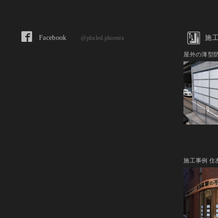
Facebook
施
@phxled.phoenix
屋外の薄型
施工事例 住