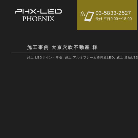
03-5833-2527
9:00〜18:00
受付 平日
施工事例 大京穴吹不動産 様
施工 LEDサイン・看板
,
施工 アルミフレーム導光板LED
,
施工 連結LE