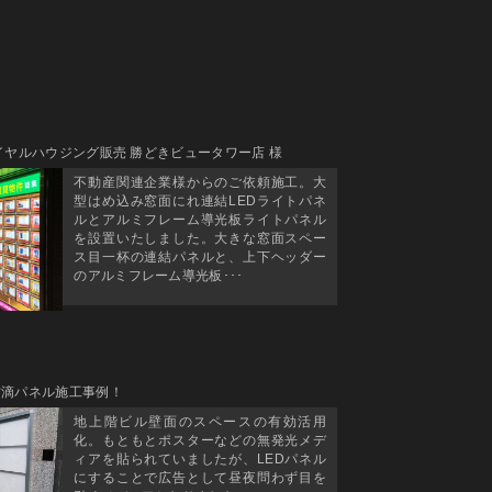
イヤルハウジング販売 勝どきビュータワー店 様
不動産関連企業様からのご依頼施工。大
型はめ込み窓面にれ連結LEDライトパネ
ルとアルミフレーム導光板ライトパネル
を設置いたしました。大きな窓面スペー
ス目一杯の連結パネルと、上下ヘッダー
のアルミフレーム導光板･･･
防滴パネル施工事例！
地上階ビル壁面のスペースの有効活用
化。もともとポスターなどの無発光メデ
ィアを貼られていましたが、LEDパネル
にすることで広告として昼夜問わず目を