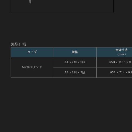
製品仕様
全体寸法
タイプ
規格
（mm）
A4 x 2列 x 5段
653 x 1166 x 9
A看板スタンド
A4 x 2列 x 3段
653 x 714 x 9.